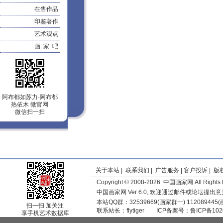
在售作品
印鉴著作
艺术观点
画 家 吧
阿布都如苏力·阿布都
热依木 微官网
微信扫一扫
关于本站
|
联系我们
|
广告服务
|
客户投诉
|
版
Copyright © 2008-2026 中国画家网 All Rights 
中国画家网 Ver 6.0, 欢迎通过邮件或论坛提出
本站QQ群：32539669(画家群一) 11208944
扫一扫 加关注
联系站长：
flytiger
ICP备案号：
鲁ICP备102
享手机艺术数据库