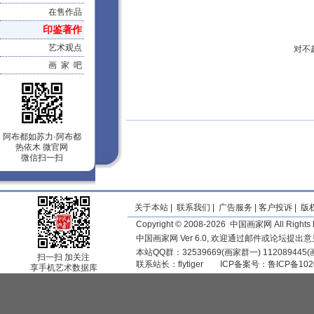
在售作品
印鉴著作
艺术观点
对不
画 家 吧
阿布都如苏力·阿布都
热依木 微官网
微信扫一扫
关于本站
|
联系我们
|
广告服务
|
客户投诉
|
版
Copyright © 2008-2026 中国画家网 All Rights 
中国画家网 Ver 6.0, 欢迎通过邮件或论坛提出
本站QQ群：32539669(画家群一) 11208944
扫一扫 加关注
联系站长：
flytiger
ICP备案号：
鲁ICP备102
享手机艺术数据库